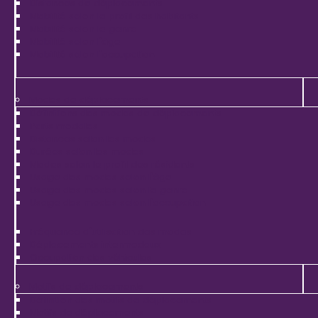
Distances de déplacements
Mobilité selon le profil des habitants
Mobilité selon le genre
Mobilité selon l'âge
Mobilité selon l'occupation
Modes de déplacements
Définitions des modes de déplacements
Parts modales
Distances selon les modes
Durées selon les modes
Modes selon le profil des résidents
Usage des modes selon l'âge
Usage des modes selon le genre
Usage des modes selon l'occupation
Fréquence d'utilisation des modes
Déplacements intermodaux
Occupation des véhicules
Motifs de déplacements
Définition des motifs de déplacements
Motifs de déplacements