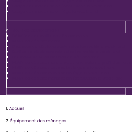
Usage des modes selon le genre le week-end
Usage des modes selon l'occupation le week-end
Usage des modes selon l'âge le week-end
Motifs de déplacements
Définition des motifs de déplacements
Motifs de déplacements
Distances de déplacements selon les motifs le week-end
Durées de déplacements selon les motifs le week-end
Les motifs dans les boucles de déplacement
Motifs de déplacement le week-end selon le profil des habit
Motifs de déplacements selon le genre le week-end
Motifs de déplacements selon l'âge le week-end
Motifs de déplacements selon l'occupation le week-end
Accueil
Équipement des ménages