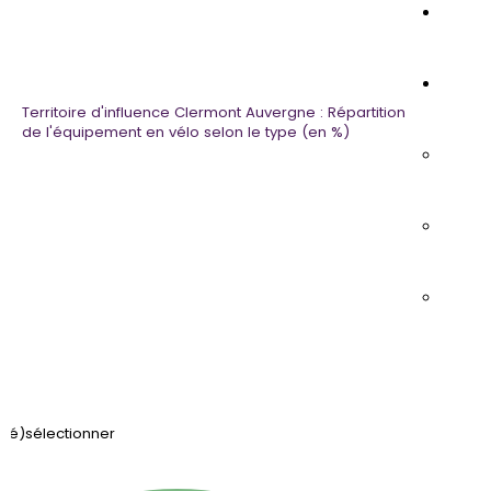
Intégr
Parta
Territoire d'influence Clermont Auvergne
: Répartition
de l'équipement en vélo selon le type
(en %)
Faceb
Twitte
Linked
(dé)sélectionner