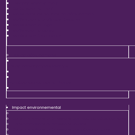
Distance selon le motif
Durée selon le motif
Motifs dans les boucles de déplacement
Motifs selon le profil des résidents
Motifs selon le l'âge
Motifs selon le genre
Motifs selon l'occupation
Flux de déplacements
Flux de déplacements internes
Interdépendance des territoires
Impact environnemental
Consommations et émissions par type de déplacements
Consommations et émissions totales
Consommations et émissions par déplacements
Consommations et émissions par personnes