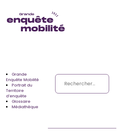
Aller
au
contenu
principal
Grande
Rechercher
Enquête Mobilité
Portrait du
Se 
Territoire
d’enquête
Glossaire
Fermer la recherche
Médiathèque