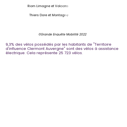
8,9%
91%
Riom Limagne et Volcans
10%
90%
Thiers Dore et Montagne
©Grande Enquête Mobilité 2022
9,3
% des vélos possédés par les habitants de "
Territoire
d'influence Clermont Auvergne
" sont des vélos à assistance
électrique. Cela représente
25 723
vélos.