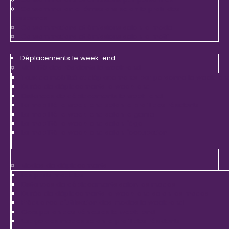
Consommation et émissions selon le profil des
personnes
Consommations et émissions selon le mode
Consommations et émissions selon le motif
Déplacements le week-end
Mobilité des résidents le week-end
Taux de mobilité et déplacements par personne le week-en
Durée de déplacements le week-end
Distances de déplacements le week-end
La mobilité le week-end selon le profil des résidents
La mobilité le week-end selon le genre
La mobilité le week-end selon l'âge
La mobilité le week-end selon l'occupation
Modes de déplacements
Les parts modales
Distances de déplacements selon les modes
Durée de déplacements le week-end selon les modes
Fréquence d'utilisation des modes le week-end
Occupation des véhicules le week-end
Usage des modes selon le profil des résidents