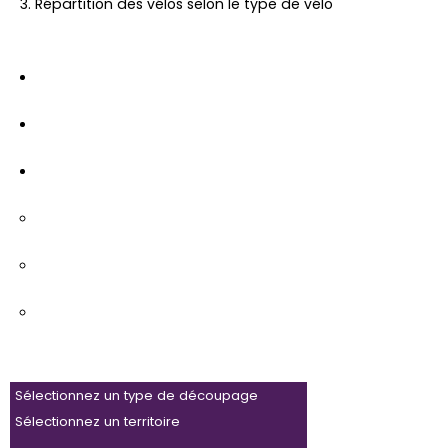
Répartition des vélos selon le type de vélo
Intégrer
Imprimer
Partager
Facebook
Twitter
LinkedIn
Sélectionnez un type de découpage
Sélectionnez un territoire