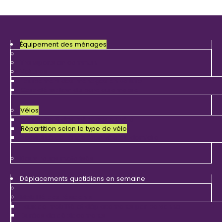
Menu
Équipement des ménages
Transports en commun
Voitures
Équipement des ménages en voiture
Caractérisation du parc automobile
Vélos
Équipement des ménages en vélo
Répartition selon le type de vélo
Possibilité de ranger son vélo au domicile
Deux-roues motorisés
Déplacements quotidiens en semaine
Mobilité des résidents
Taux de mobilité et déplacements par personne
Durées de déplacements