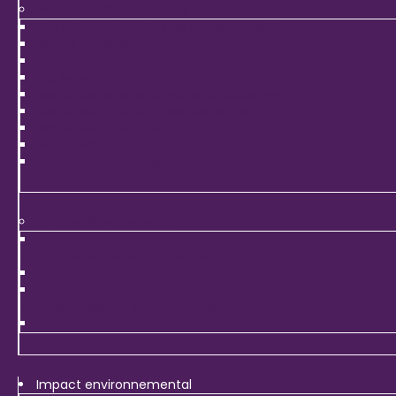
Motifs de déplacements
Définition des motifs de déplacements
Motifs de déplacements
Distance selon le motif
Durée selon le motif
Motifs dans les boucles de déplacement
Motifs selon le profil des résidents
Motifs selon le l'âge
Motifs selon le genre
Motifs selon l'occupation
Flux de déplacements
Flux de déplacements internes
Interdépendance des territoires
Impact environnemental