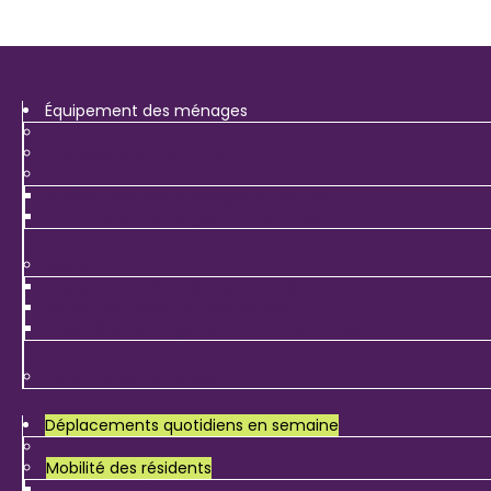
Menu
Équipement des ménages
Transports en commun
Voitures
Équipement des ménages en voiture
Caractérisation du parc automobile
Vélos
Équipement des ménages en vélo
Répartition selon le type de vélo
Possibilité de ranger son vélo au domicile
Deux-roues motorisés
Déplacements quotidiens en semaine
Mobilité des résidents
Taux de mobilité et déplacements par personne