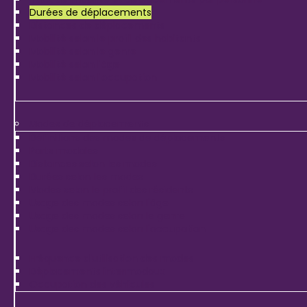
Durées de déplacements
Distances de déplacements
Mobilité selon le profil des habitants
Mobilité selon le genre
Mobilité selon l'âge
Mobilité selon l'occupation
Modes de déplacements
Définitions des modes de déplacements
Parts modales
Distances selon les modes
Durées selon les modes
Modes selon le profil des résidents
Usage des modes selon l'âge
Usage des modes selon le genre
Usage des modes selon l'occupation
Fréquence d'utilisation des modes
Déplacements intermodaux
Occupation des véhicules