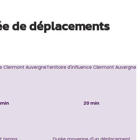
ée de déplacements
nce Clermont Auvergne
Territoire d'influence Clermont Auvergne
 min
20 min
t temps
Durée moyenne d'un déplacement