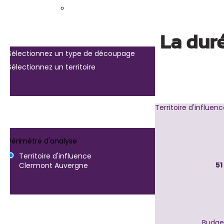
La dur
Sélectionnez un type de découpage
Sélectionnez un territoire
Territoire d'influe
Périmètre d'analyse
Territoire d'influence
51
Clermont Auvergne
Budge